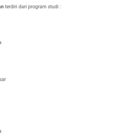
an
terdiri dari program studi :
a
sar
a