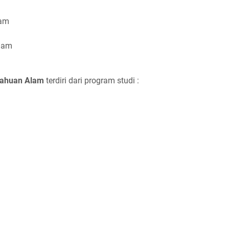
lam
lam
tahuan Alam
terdiri dari program studi :