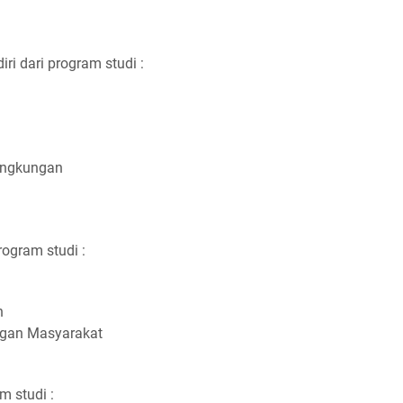
diri dari program studi :
ingkungan
program studi :
n
gan Masyarakat
am studi :