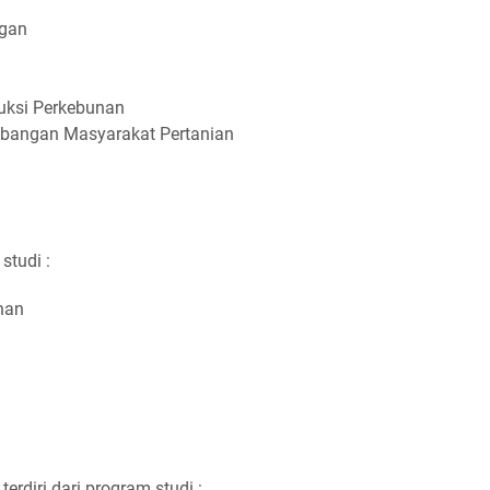
ngan
uksi Perkebunan
mbangan Masyarakat Pertanian
studi :
han
terdiri dari program studi :