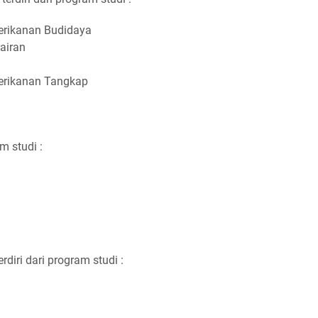
erikanan Budidaya
airan
erikanan Tangkap
am studi :
erdiri dari program studi :