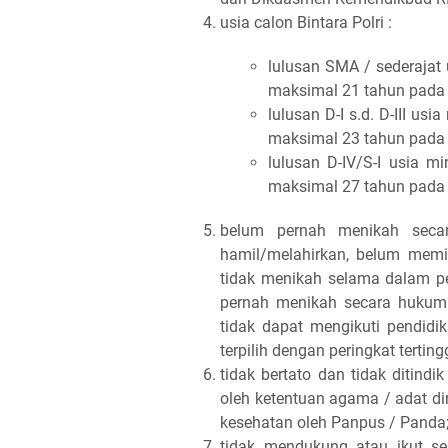
usia calon Bintara Polri :
lulusan SMA / sederajat 
maksimal 21 tahun pada
lulusan D-I s.d. D-III us
maksimal 23 tahun pada
lulusan D-IV/S-I usia m
maksimal 27 tahun pada
belum pernah menikah seca
hamil/melahirkan, belum memi
tidak menikah selama dalam pe
pernah menikah secara hukum 
tidak dapat mengikuti pendidi
terpilih dengan peringkat terting
tidak bertato dan tidak ditind
oleh ketentuan agama / adat d
kesehatan oleh Panpus / Panda
tidak mendukung atau ikut se