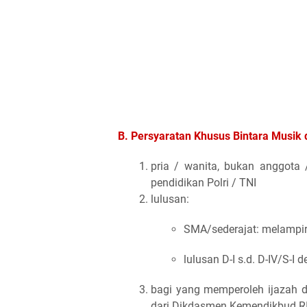
B. Persyaratan Khusus Bintara Musik
d
pria / wanita, bukan anggota
pendidikan Polri / TNI
lulusan:
SMA/sederajat: melampirk
lulusan D-I s.d. D-IV/S-I
bagi yang memperoleh ijazah d
dari Dikdasmen Kemendikbud RI