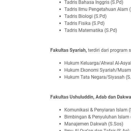
Tadris Bahasa Inggris (S.Pd)
Tadris Ilmu Pengetahuan Alam (
Tadris Biologi (S.Pd)
Tadris Fisika (S.Pd)
Tadris Matematika (S.Pd)
Fakultas Syariah,
terdiri dari program s
Hukum Keluarga/Ahwal Al-Asyak
Hukum Ekonomi Syariah/Muama
Hukum Tata Negara/Siyasah (S
Fakultas Ushuluddin, Adab dan Dakwa
Komunikasi & Penyiaran Islam (
Bimbingan & Penyuluhan Islam 
Manajemen Dakwah (S.Sos)
Ilmu Al-Qur’an dan Tafsir (S.Ag)